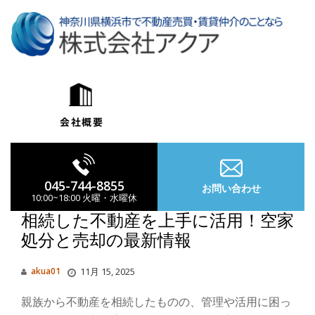
コ
ン
テ
ン
ツ
へ
ス
キ
ッ
プ
045-744-8855
お問い合わせ
10:00~18:00 火曜・水曜休
相続した不動産を上手に活用！空家
処分と売却の最新情報
ナ
akua01
11月 15, 2025
ビ
親族から不動産を相続したものの、管理や活用に困っ