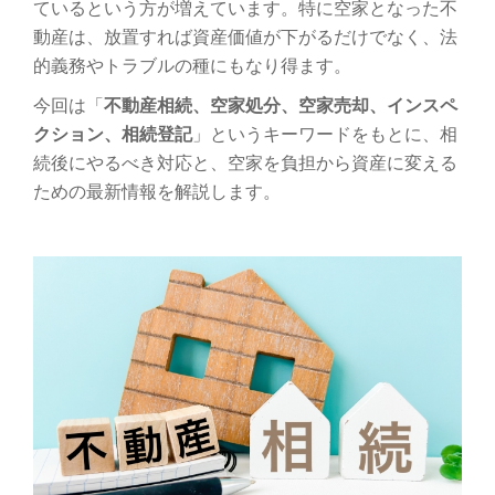
ゲ
ているという方が増えています。特に空家となった不
動産は、放置すれば資産価値が下がるだけでなく、法
ー
的義務やトラブルの種にもなり得ます。
シ
今回は「
不動産相続、空家処分、空家売却、インスペ
クション、相続登記
」というキーワードをもとに、相
ョ
続後にやるべき対応と、空家を負担から資産に変える
ための最新情報を解説します。
ン
を
切
り
替
え