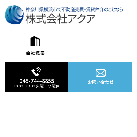
コ
ン
テ
ン
ツ
へ
ス
キ
ッ
プ
045-744-8855
お問い合わせ
10:00~18:00 火曜・水曜休
ナ
ビ