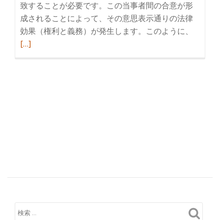
致することが必要です。この当事者間の合意が形
成されることによって、その意思表示通りの法律
効果（権利と義務）が発生します。このように、
続
[…]
き
を
読
む
成
年
後
見
制
度
に
つ
い
て