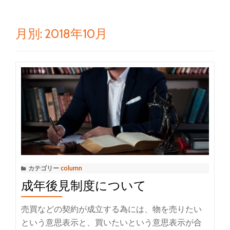
ゲ
ー
月別: 2018年10月
シ
ョ
ン
を
切
り
カテゴリー
column
成年後見制度について
替
売買などの契約が成立する為には、物を売りたい
え
という意思表示と、買いたいという意思表示が合