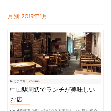
ゲ
ー
月別: 2019年1月
シ
ョ
ン
を
切
り
カテゴリー
column
中山駅周辺でランチが美味しい
替
お店
え
中山駅周辺でランチができる美味しいお店を紹介