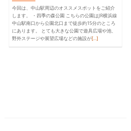
美
今回は、中山駅周辺のオススメスポットをご紹介
味
します。 ・四季の森公園 こちらの公園はJR横浜線
し
中山駅南口から公園北口まで徒歩約15分のところ
い
にあります。 とても大きな公園で遊具広場や池、
お
野外ステージや展望広場などの施設が
続
[…]
店
き
を
読
む
中
山
駅
周
辺
の
オ
ス