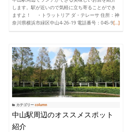
します。駅が近いので気軽に立ち寄ることができ
ますよ！ ・トラットリア ダ・テレーサ 住所：神
奈川県横浜市緑区中山4-26-19 電話番号：045-9
続
[…]
き
を
読
む
中
山
駅
周
辺
で
カテゴリー
column
ラ
中山駅周辺のオススメスポット
ン
チ
紹介
が