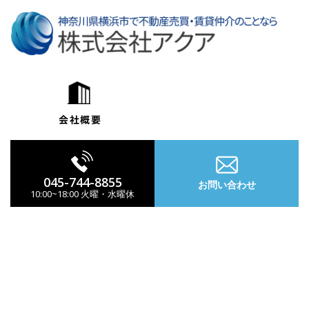
コ
ン
テ
ン
ツ
へ
ス
キ
ッ
プ
045-744-8855
お問い合わせ
10:00~18:00 火曜・水曜休
ナ
ビ