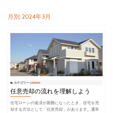
ゲ
ー
月別: 2024年3月
シ
ョ
ン
を
切
り
カテゴリー
column
任意売却の流れを理解しよう
替
住宅ローンの返済が困難になったとき、住宅を売
え
却する方法として「任意売却」があります。通常