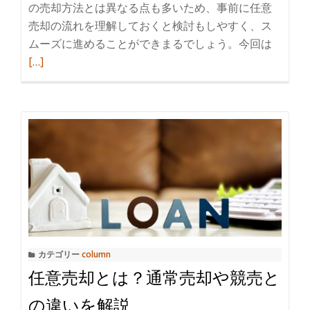
の売却方法とは異なる点も多いため、事前に任意
売却の流れを理解しておくと検討もしやすく、ス
ムーズに進めることができまるでしょう。今回は
続
[…]
き
を
読
む
任
意
売
却
の
流
れ
カテゴリー
column
を
任意売却とは？通常売却や競売と
理
解
の違いを解説