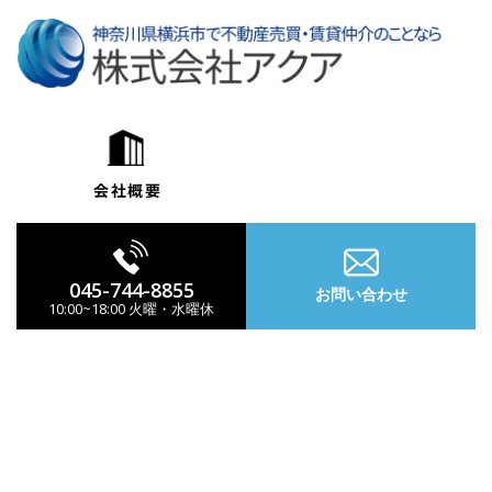
コ
ン
テ
ン
ツ
へ
ス
キ
ッ
プ
045-744-8855
お問い合わせ
10:00~18:00 火曜・水曜休
ナ
ビ