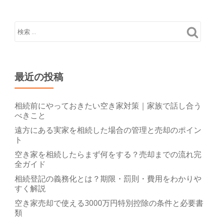
常
売
却
や
競
売
最近の投稿
と
の
違
相続前にやっておきたい空き家対策｜家族で話し合う
べきこと
い
遠方にある実家を相続した場合の管理と売却のポイン
を
ト
解
空き家を相続したらまず何をする？売却までの流れ完
説
全ガイド
相続登記の義務化とは？期限・罰則・費用をわかりや
すく解説
空き家売却で使える3000万円特別控除の条件と必要書
類