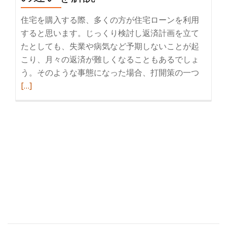
し
よ
住宅を購入する際、多くの方が住宅ローンを利用
う
すると思います。じっくり検討し返済計画を立て
たとしても、失業や病気など予期しないことが起
こり、月々の返済が難しくなることもあるでしょ
う。そのような事態になった場合、打開策の一つ
続
[…]
き
を
読
む
任
意
売
却
と
は？
通