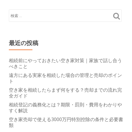
町
周
辺
の
気
最近の投稿
に
な
る
相続前にやっておきたい空き家対策｜家族で話し合う
べきこと
情
遠方にある実家を相続した場合の管理と売却のポイン
報！
ト
空き家を相続したらまず何をする？売却までの流れ完
全ガイド
相続登記の義務化とは？期限・罰則・費用をわかりや
すく解説
空き家売却で使える3000万円特別控除の条件と必要書
類