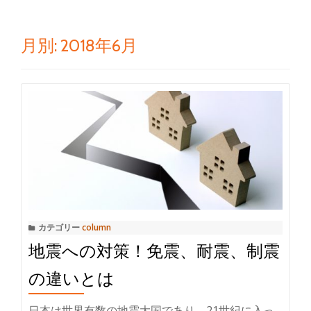
ゲ
ー
月別: 2018年6月
シ
ョ
ン
を
切
り
カテゴリー
column
地震への対策！免震、耐震、制震
替
の違いとは
え
日本は世界有数の地震大国であり、21世紀に入っ