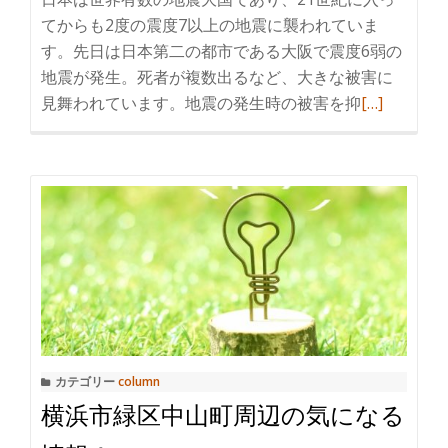
てからも2度の震度7以上の地震に襲われていま
す。先日は日本第二の都市である大阪で震度6弱の
地震が発生。死者が複数出るなど、大きな被害に
見舞われています。地震の発生時の被害を抑
続
[…]
き
を
読
む
地
震
へ
の
対
策！
カテゴリー
column
免
横浜市緑区中山町周辺の気になる
震、
耐