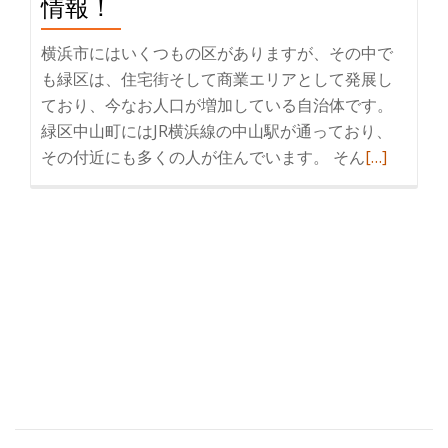
情報！
震、
制
横浜市にはいくつもの区がありますが、その中で
震
も緑区は、住宅街そして商業エリアとして発展し
の
ており、今なお人口が増加している自治体です。
違
緑区中山町にはJR横浜線の中山駅が通っており、
い
その付近にも多くの人が住んでいます。 そん
続
[…]
と
き
は
を
読
む
横
浜
市
緑
区
中
山