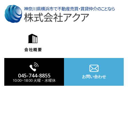
コ
ン
テ
ン
ツ
へ
ス
キ
ッ
プ
045-744-8855
お問い合わせ
10:00~18:00 火曜・水曜休
ナ
ビ