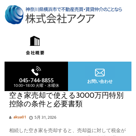
コ
ン
テ
ン
ツ
へ
ス
キ
ッ
プ
045-744-8855
お問い合わせ
10:00~18:00 火曜・水曜休
空き家売却で使える3000万円特別
控除の条件と必要書類
ナ
akua01
5月 31, 2026
ビ
相続した空き家を売却すると、売却益に対して税金が