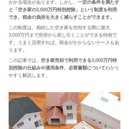
ゲ
かかる場合があります。しかし、
一定の条件を満たす
と「空き家の3,000万円特別控除」という制度を利用
ー
でき、税金の負担を大きく減らすことができます。
シ
この制度は、相続した空き家を売却する際に最大
3,000万円まで所得から差し引くことができる特例で
ョ
す。うまく活用すれば、税金がかからないケースもあ
ります。
ン
この記事では、
空き家売却で利用できる3,000万円特
を
別控除の仕組みや適用条件、必要書類について
わかり
やすく解説します。
切
り
替
え