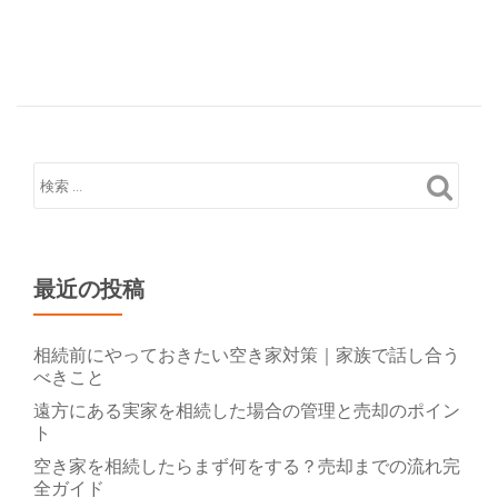
ゲ
た
回
ー
実
避
シ
家
策
ョ
は
ン
売
る
べ
き？
保
有
最近の投稿
す
べ
相続前にやっておきたい空き家対策｜家族で話し合う
き？
べきこと
判
遠方にある実家を相続した場合の管理と売却のポイン
断
ト
基
空き家を相続したらまず何をする？売却までの流れ完
準
全ガイド