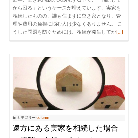
から困る」というケースが増えています。実家を
相続したものの、誰も住まずに空き家となり、管
理や費用の負担に悩む人は少なくありません。 こ
うした問題を防ぐためには、相続が発生してか
続
[…]
き
を
読
む
相
続
前
に
や
っ
カテゴリー
column
て
遠方にある実家を相続した場合
お
き