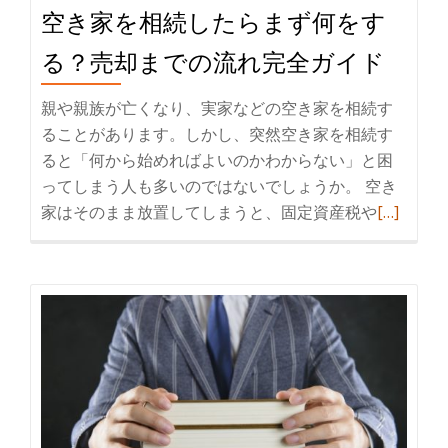
こ
空き家を相続したらまず何をす
を
と
相
る？売却までの流れ完全ガイド
続
し
親や親族が亡くなり、実家などの空き家を相続す
た
ることがあります。しかし、突然空き家を相続す
場
ると「何から始めればよいのかわからない」と困
合
ってしまう人も多いのではないでしょうか。 空き
の
家はそのまま放置してしまうと、固定資産税や
続
[…]
管
き
理
を
と
読
売
む
却
空
の
き
ポ
家
イ
を
ン
相