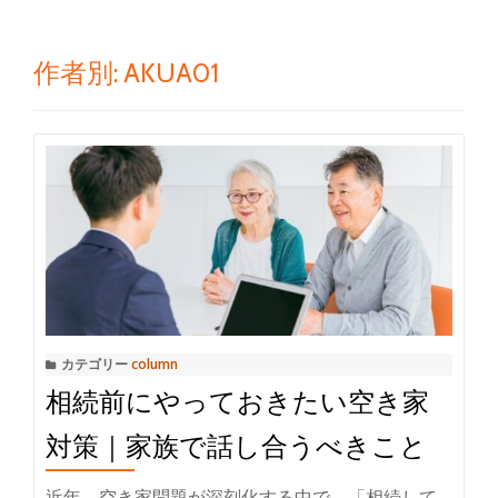
ゲ
ー
作者別:
AKUA01
シ
ョ
ン
を
切
り
カテゴリー
column
相続前にやっておきたい空き家
替
対策｜家族で話し合うべきこと
え
近年、空き家問題が深刻化する中で、「相続して