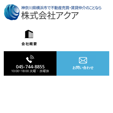
コ
ン
テ
ン
ツ
へ
ス
キ
ッ
プ
045-744-8855
お問い合わせ
10:00~18:00 火曜・水曜休
ナ
ビ