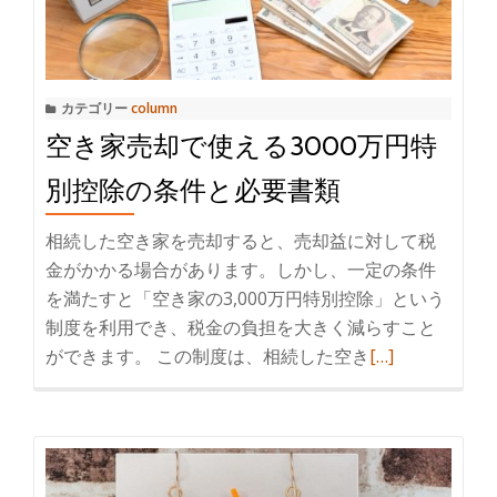
登
完
記
全
の
ガ
義
イ
カテゴリー
column
務
ド
空き家売却で使える3000万円特
化
と
別控除の条件と必要書類
は？
期
相続した空き家を売却すると、売却益に対して税
限・
金がかかる場合があります。しかし、一定の条件
罰
を満たすと「空き家の3,000万円特別控除」という
則・
制度を利用でき、税金の負担を大きく減らすこと
費
ができます。 この制度は、相続した空き
続
[…]
用
き
を
を
わ
読
か
む
り