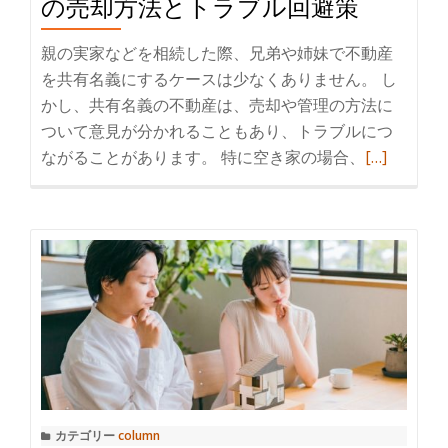
の売却方法とトラブル回避策
却
は
親の実家などを相続した際、兄弟や姉妹で不動産
難
を共有名義にするケースは少なくありません。 し
し
かし、共有名義の不動産は、売却や管理の方法に
い？
ついて意見が分かれることもあり、トラブルにつ
高
ながることがあります。 特に空き家の場合、
続
[…]
く
き
売
を
る
読
た
む
め
兄
の
弟
3
で
つ
共
の
有
ポ
名
イ
カテゴリー
column
義