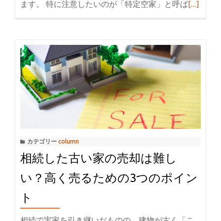
ます。 特に注意したいのが「特定空家」と呼ば
続
[…]
ッ
き
ト
を
｜
読
売
む
却
空
と
き
の
家
比
を
較
放
置
カテゴリー
column
す
相続した古い家の売却は難し
る
と
い？高く売るための3つのポイン
ど
ト
う
な
相続で実家を引き継いだものの、建物が古く「こ