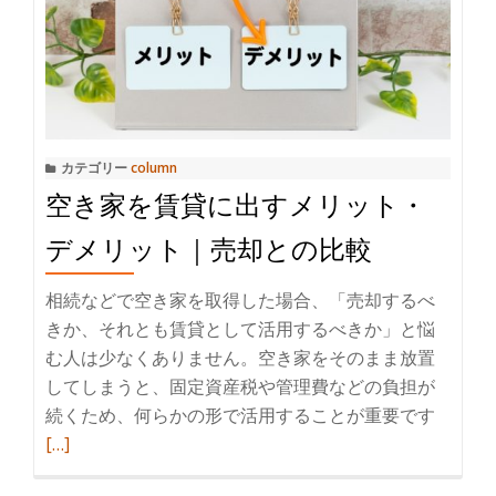
空
や
き
す
家
く
売
解
却
説
で
カテゴリー
column
使
空き家を賃貸に出すメリット・
え
る
デメリット｜売却との比較
3000
万
相続などで空き家を取得した場合、「売却するべ
円
きか、それとも賃貸として活用するべきか」と悩
特
む人は少なくありません。空き家をそのまま放置
別
してしまうと、固定資産税や管理費などの負担が
控
続くため、何らかの形で活用することが重要です
続
除
[…]
き
の
を
条