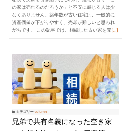
る？
の家は売れるのだろうか」と不安に感じる人は少
固
なくありません。築年数が古い住宅は、一般的に
定
資産価値が下がりやすく、売却が難しいと思われ
資
がちです。 この記事では、相続した古い家を売
続
[…]
産
き
税
を
と
読
特
む
定
相
空
続
家
し
の
た
リ
古
ス
い
ク
カテゴリー
column
家
兄弟で共有名義になった空き家
の
売