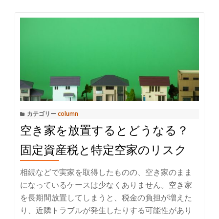
読
件
む
と
空
必
き
要
家
書
を
類
賃
貸
に
カテゴリー
column
出
空き家を放置するとどうなる？
す
メ
固定資産税と特定空家のリスク
リ
ッ
相続などで実家を取得したものの、空き家のまま
ト・
になっているケースは少なくありません。空き家
デ
を長期間放置してしまうと、税金の負担が増えた
メ
り、近隣トラブルが発生したりする可能性があり
リ