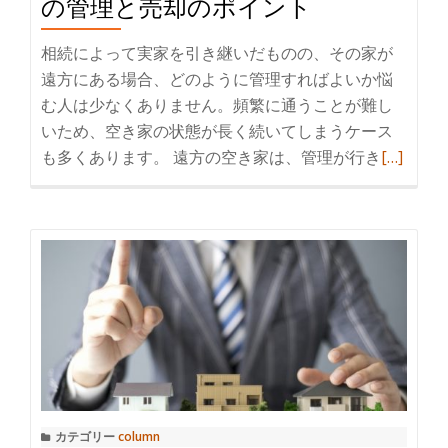
の管理と売却のポイント
た
い
相続によって実家を引き継いだものの、その家が
空
遠方にある場合、どのように管理すればよいか悩
き
む人は少なくありません。頻繁に通うことが難し
家
いため、空き家の状態が長く続いてしまうケース
対
も多くあります。 遠方の空き家は、管理が行き
続
[…]
策
き
｜
を
家
読
族
む
で
遠
話
方
し
に
合
あ
う
る
べ
実
き
カテゴリー
column
家