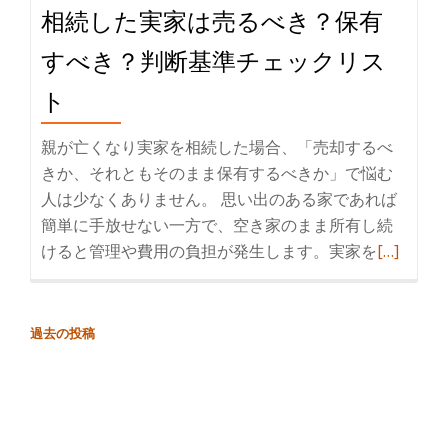
ン
相続した実家は売るべき？保有
に
ト
な
すべき？判断基準チェックリス
っ
ト
た
空
親が亡くなり実家を相続した場合、「売却するべ
き
きか、それともそのまま保有するべきか」で悩む
家
人は少なくありません。 思い出のある家であれば
の
簡単に手放せない一方で、空き家のまま所有し続
売
けると管理や費用の負担が発生します。実家を
続
[…]
却
き
方
を
法
読
と
過去の投稿
投
む
ト
稿
相
ラ
ナ
続
ブ
ビ
し
ル