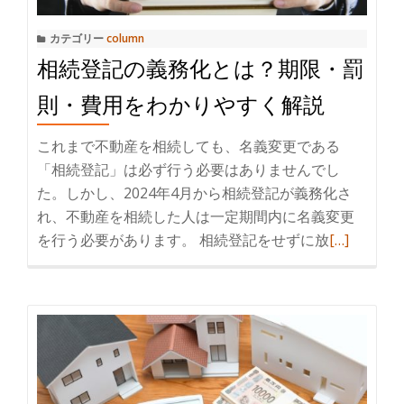
ト
続
カテゴリー
column
し
相続登記の義務化とは？期限・罰
た
ら
則・費用をわかりやすく解説
ま
ず
これまで不動産を相続しても、名義変更である
何
「相続登記」は必ず行う必要はありませんでし
を
た。しかし、2024年4月から相続登記が義務化さ
す
れ、不動産を相続した人は一定期間内に名義変更
る？
を行う必要があります。 相続登記をせずに放
続
[…]
売
き
却
を
ま
読
で
む
の
相
流
続
れ