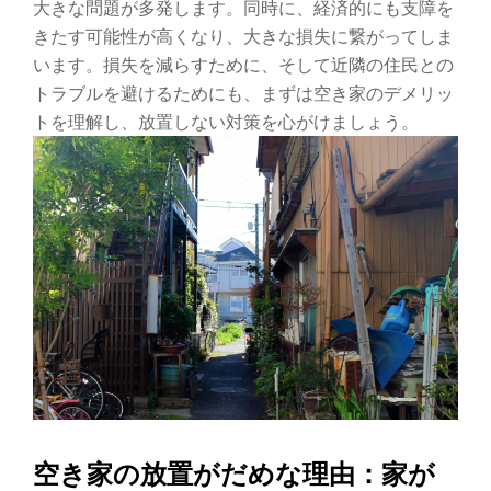
ゲ
大きな問題が多発します。同時に、経済的にも支障を
きたす可能性が高くなり、大きな損失に繋がってしま
ー
います。損失を減らすために、そして近隣の住民との
トラブルを避けるためにも、まずは空き家のデメリッ
シ
トを理解し、放置しない対策を心がけましょう。
ョ
ン
を
切
り
替
え
空き家の放置がだめな理由：家が