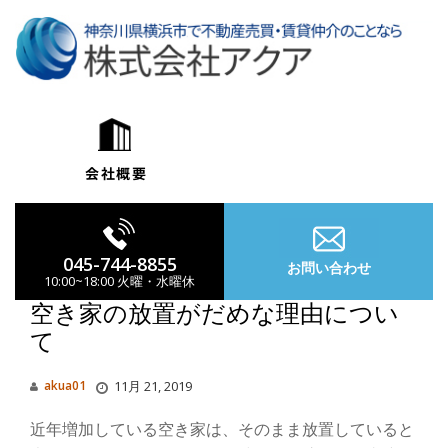
コ
ン
テ
ン
ツ
へ
ス
キ
ッ
プ
045-744-8855
お問い合わせ
10:00~18:00 火曜・水曜休
空き家の放置がだめな理由につい
て
ナ
akua01
11月 21, 2019
ビ
近年増加している空き家は、そのまま放置していると