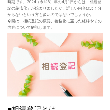
ゲ
時期です。2024（令和6）年の4月1日からは「相続登
記の義務化」が始まりましたが、詳しい内容はよく分
ー
からないという方も多いのではないでしょうか。
今回は、相続登記の概要、義務化に至った経緯やその
シ
内容について解説します。
ョ
ン
を
切
り
替
え
■相続登記とは