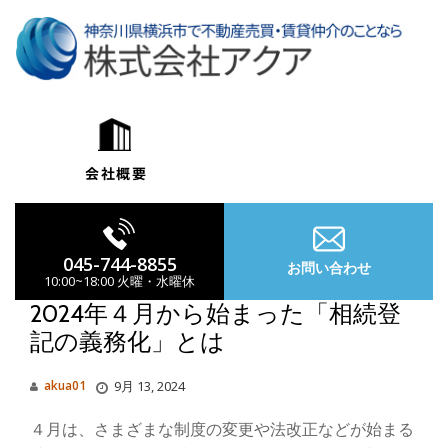
コ
ン
テ
ン
ツ
へ
ス
キ
ッ
プ
045-744-8855
お問い合わせ
10:00~18:00 火曜・水曜休
2024年４月から始まった「相続登
記の義務化」とは
ナ
akua01
9月 13, 2024
ビ
４月は、さまざまな制度の変更や法改正などが始まる