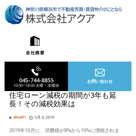
コ
ン
テ
ン
ツ
へ
ス
キ
ッ
プ
045-744-8855
お問い合わせ
10:00~18:00 火曜・水曜休
住宅ローン減税の期間が3年も延
長！その減税効果は
ナ
akua01
5月 9, 2019
ビ
2019年10月に、消費税が8%から10%に増税されま