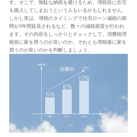
ゲ
す。そこで、無駄な納税を避けるため、増税前に住宅
を購入してしまおうという人もいるかもしれません。
ー
しかし実は、増税のタイミングで住宅ローン減税の期
間が3年間延長されるなど、数々の減税措置が行われ
シ
ます。その内容をしっかりとチェックして、消費税増
ョ
税前に家を買うのが良いのか、それとも増税後に家を
買うのが良いのかを判断しましょう。
ン
を
切
り
替
え