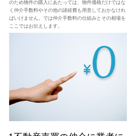
ゲ
のため物件の購入にあたっては、物件価格だけではな
く仲介手数料やその他の諸経費も用意しておかなけれ
ー
ばいけません。では仲介手数料の仕組みとその相場を
ここではお伝えします。
シ
ョ
ン
を
切
り
替
え