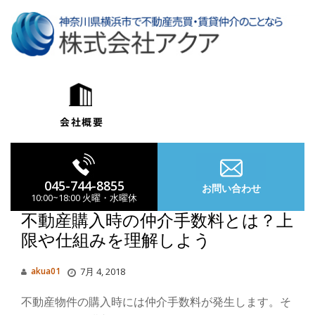
コ
ン
テ
ン
ツ
へ
ス
キ
ッ
プ
045-744-8855
お問い合わせ
10:00~18:00 火曜・水曜休
不動産購入時の仲介手数料とは？上
限や仕組みを理解しよう
ナ
akua01
7月 4, 2018
ビ
不動産物件の購入時には仲介手数料が発生します。そ